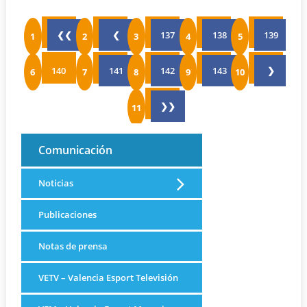
❮❮
❮
137
138
139
140
141
142
143
❯
❯❯
Comunicación
Noticias
Publicaciones
Notas de prensa
VETV – Valencia Esport Televisión