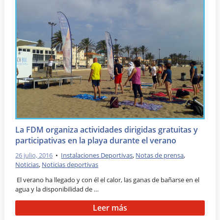
La FDM organiza actividades dirigidas gratuitas y
participativas en la playa durante el verano
26 julio, 2016
•
Instalaciones Deportivas
,
Notas de prensa
,
Noticias
,
Noticias deportivas
El verano ha llegado y con él el calor, las ganas de bañarse en el
agua y la disponibilidad de …
Leer más