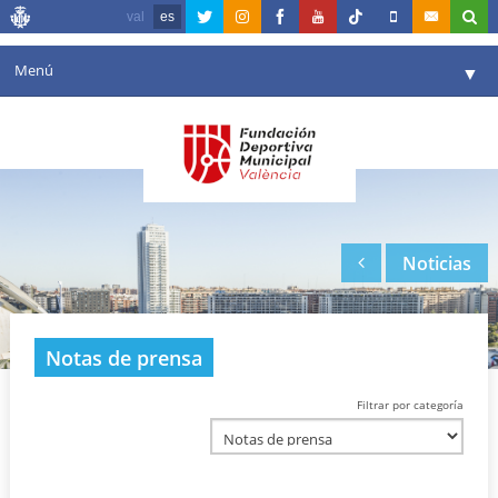
val
es
Menú
▼
Fundación
▼
Agenda
Instalaciones
▼
Noticias
Comunicación
▼
Valencia en deporte
▼
Notas de prensa
Portal de Transparencia
Filtrar por categoría
Reservas
▼