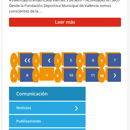
Desde la Fundación Deportiva Municipal de València somos
conscientes de la …
Leer más
❮❮
❮
5
6
7
8
9
10
11
❯
Comunicación
Noticias
Publicaciones