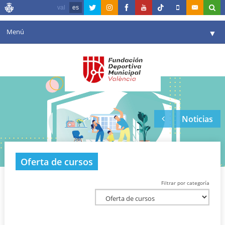
val
es
Menú
▼
Fundación
▼
Agenda
Instalaciones
▼
Noticias
Comunicación
▼
Valencia en deporte
▼
Oferta de cursos
Portal de Transparencia
Filtrar por categoría
Reservas
▼