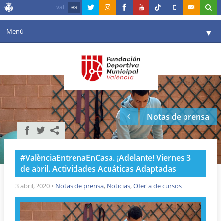
val
es
Menú
▼
Fundación
▼
Agenda
Instalaciones
▼
Notas de prensa
Comunicación
▼
Valencia en deporte
▼
#ValènciaEntrenaEnCasa. ¡Adelante! Viernes 3
Portal de Transparencia
de abril. Actividades Acuáticas Adaptadas
Reservas
3 abril, 2020
•
Notas de prensa
,
Noticias
,
Oferta de cursos
▼