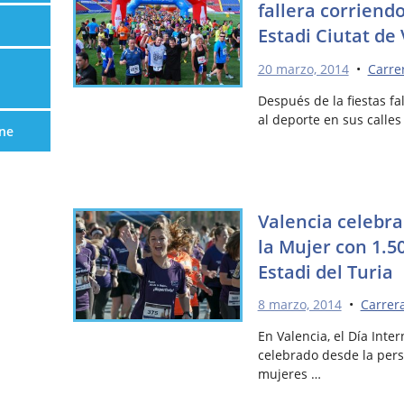
fallera corriend
Estadi Ciutat de
20 marzo, 2014
•
Carre
Después de la fiestas fa
al deporte en sus calles
ne
Valencia celebra
la Mujer con 1.5
Estadi del Turia
8 marzo, 2014
•
Carrer
En Valencia, el Día Inte
celebrado desde la pers
mujeres …