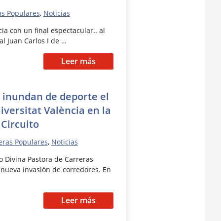
as Populares
,
Noticias
a con un final espectacular.. al
al Juan Carlos I de …
Leer más
 inundan de deporte el
versitat València en la
 Circuito
eras Populares
,
Noticias
o Divina Pastora de Carreras
 nueva invasión de corredores. En
Leer más