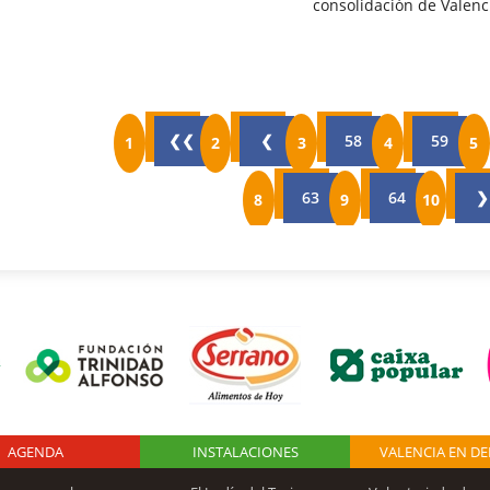
consolidación de Valen
❮❮
❮
58
59
63
64
❯
AGENDA
Logo Fundación
INSTALACIONES
VALENCIA EN D