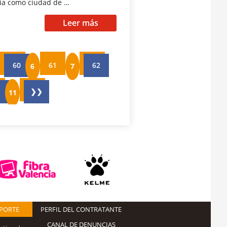
cia como ciudad de …
Leer más
60
61
62
❯❯
EPORTE
PERFIL DEL CONTRATANTE
CANAL DE DENUNCIAS