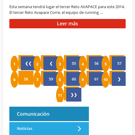
Esta semana tendrá lugar el tercer Reto AVAPACE para este 2014.
El tercer Reto Avapace Corre, el equipo de running …
Leer más
❮❮
❮
55
56
57
58
59
60
61
❯
❯❯
Comunicación
Noticias