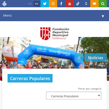
val
es
Menú
▼
Fundación
▼
Agenda
Instalaciones
▼
Noticias
Comunicación
▼
Valencia en deporte
▼
Carreras Populares
Portal de Transparencia
Filtrar por categoría
Reservas
▼