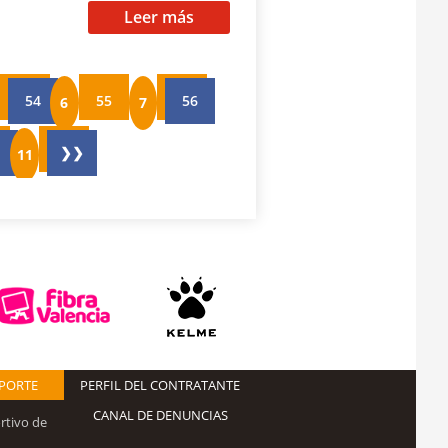
Leer más
54
55
56
❯❯
EPORTE
PERFIL DEL CONTRATANTE
CANAL DE DENUNCIAS
rtivo de