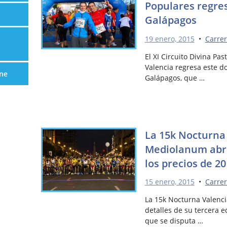
Populares regre
Galápagos
19 enero, 2015
•
Carrer
El XI Circuito Divina Pa
Valencia regresa este d
ne
Galápagos, que …
La 15k Nocturna
Mediolanum abre
los precios de 2
15 enero, 2015
•
Carrer
La 15k Nocturna Valenc
detalles de su tercera e
que se disputa …