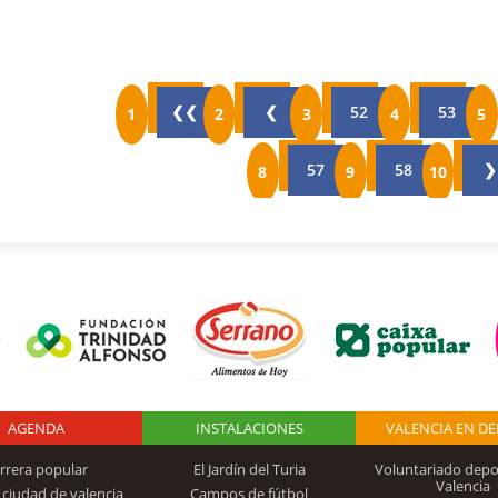
❮❮
❮
52
53
57
58
❯
AGENDA
Logo Fundación
INSTALACIONES
VALENCIA EN D
rrera popular
El Jardín del Turia
Voluntariado depo
Valencia
 ciudad de valencia
Campos de fútbol