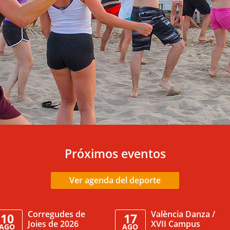
Próximos eventos
Ver agenda del deporte
Corregudes de
València Danza /
10
17
Joies de 2026
XVII Campus
AGO
AGO