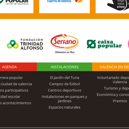
AGENDA
Logo Fundación
INSTALACIONES
VALENCIA EN D
rrera popular
El Jardín del Turia
Voluntariado depo
Valencia
 ciudad de valencia
Campos de fútbol
Turismo y dep
Trinidad Alfonso
os participativos
Centros deportivos
Económica y cono
Edad escolar
Instalaciones en parques y
jardines
Premios
s acontecimientos
Espacios naturales