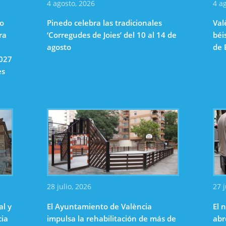
4 agosto, 2026
4 a
to
Pinedo celebra las tradicionales
Val
ra
‘Corregudes de Joies’ del 10 al 14 de
béi
agosto
de 
2027
es
28 julio, 2026
27 j
al y
El Ayuntamiento de València
El 
cia
impulsa la rehabilitación de más de
abr