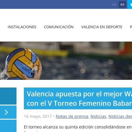
val
es
INSTALACIONES
COMUNICACIÓN
VALENCIA EN DEPORTE
Valencia apuesta por el mejor 
con el V Torneo Femenino Babar
16 mayo, 2017
•
Notas de prensa
,
Noticias
,
Noticias de
El torneo alcanza su quinta edición consolidándose en 