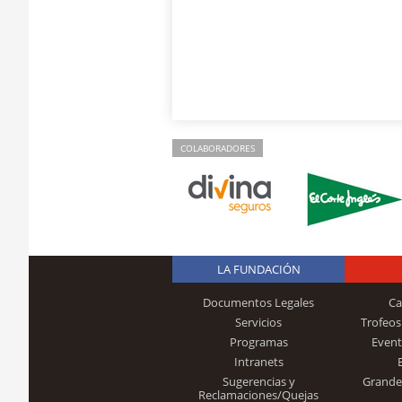
COLABORADORES
LA FUNDACIÓN
Documentos Legales
Ca
Servicios
Trofeos
Programas
Event
Intranets
Sugerencias y
Grande
Reclamaciones/Quejas