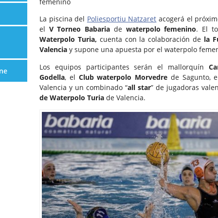
femenino
La piscina del
Poliesportiu Natzaret
acogerá el próxim
el
V Torneo Babaria
de
waterpolo femenino
. El t
Waterpolo Turia,
cuenta con la colaboración de
la 
Valencia
y supone una apuesta por el waterpolo femen
Los equipos participantes serán el mallorquín
Ca
ne
Godella
, el
Club waterpolo Morvedre
de Sagunto, 
Valencia y un combinado “
all star
” de jugadoras vale
de Waterpolo Turia
de Valencia.