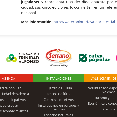
jugadoras
, y representa una decidida apuesta por 
ciudad, sus cinco ediciones lo convierten en un refere
nacional.
Más información
:
http://waterpoloturiavalencia.es
AGENDA
Logo Fundación
INSTALACIONES
VALENCIA EN D
rrera popular
El Jardín del Turia
Voluntariado depo
Valencia
 ciudad de valencia
Campos de fútbol
Turismo y dep
Trinidad Alfonso
os participativos
Centros deportivos
Económica y cono
Edad escolar
Instalaciones en parques y
jardines
Premios
s acontecimientos
Espacios naturales