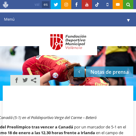
val
es
Menú
▼
Fundación
▼
Agenda
Instalaciones
▼
Notas de prensa
Comunicación
▼
Valencia en deporte
▼
Portal de Transparencia
Reservas
▼
 Canadá (5-1) en el Polideportivo Verge del Carme – Beteró
s del Preolímpico tras vencer a Canadá
por un marcador de 5-1 en el
mo 18 de enero a las 12.30 horas frente a Irlanda
en el campo de