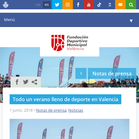
val
es
Menú
▼
Fundación
▼
Agenda
Instalaciones
▼
Notas de prensa
Comunicación
▼
Valencia en deporte
▼
Todo un verano lleno de deporte en Valencia
Portal de Transparencia
1 junio, 2018
•
Notas de prensa
,
Noticias
Reservas
▼