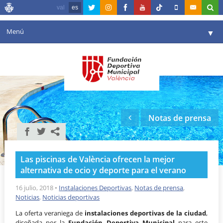
val
es
Menú
▼
Fundación
▼
Agenda
Instalaciones
▼
Notas de prensa
Comunicación
▼
Valencia en deporte
▼
Las piscinas de València ofrecen la mejor
Portal de Transparencia
alternativa de ocio y deporte para el verano
Reservas
16 julio, 2018
•
Instalaciones Deportivas
,
Notas de prensa
,
▼
Noticias
,
Noticias deportivas
La oferta veraniega de
instalaciones deportivas de la ciudad
,
diseñada por la
Fundación Deportiva Municipal
para este