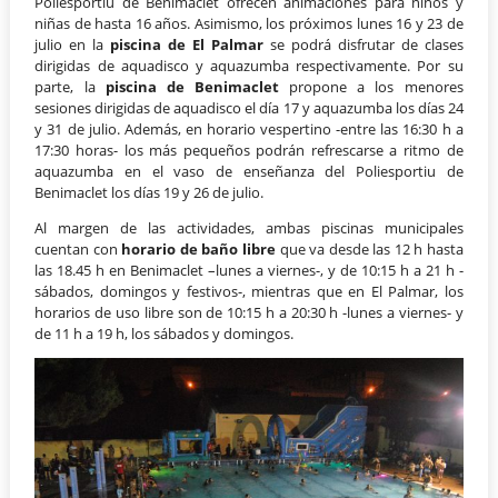
Poliesportiu de Benimaclet ofrecen animaciones para niños y
niñas de hasta 16 años. Asimismo, los próximos lunes 16 y 23 de
julio en la
piscina de El Palmar
se podrá disfrutar de clases
dirigidas de aquadisco y aquazumba respectivamente. Por su
parte, la
piscina de Benimaclet
propone a los menores
sesiones dirigidas de aquadisco el día 17 y aquazumba los días 24
y 31 de julio. Además, en horario vespertino -entre las 16:30 h a
17:30 horas- los más pequeños podrán refrescarse a ritmo de
aquazumba en el vaso de enseñanza del Poliesportiu de
Benimaclet los días 19 y 26 de julio.
Al margen de las actividades, ambas piscinas municipales
cuentan con
horario de baño libre
que va desde las 12 h hasta
las 18.45 h en Benimaclet –lunes a viernes-, y de 10:15 h a 21 h -
sábados, domingos y festivos-, mientras que en El Palmar, los
horarios de uso libre son de 10:15 h a 20:30 h -lunes a viernes- y
de 11 h a 19 h, los sábados y domingos.