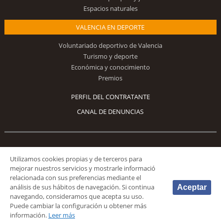
Espacios naturales
VALENCIA EN DEPORTE
Voluntariado deportivo de Valencia
Turismo y deporte
Económica y conocimiento
Premios
PERFIL DEL CONTRATANTE
CANAL DE DENUNCIAS
Síguenos
Utilizamos cookies propias y de terceros para
mejorar nuestros servicios y mostrarle informació
relacionada con sus preferencias mediante el
análisis de sus hábitos de navegación. Si continua
Aceptar
navegando, consideramos que acepta su uso.
Puede cambiar la configuración u obtener más
© 2026 Fundación Deportiva Municipal Valencia |
AVISO LEGAL
|
POLÍTICA DE
información.
Leer más
PRIVACIDAD
|
POLÍTICA DE COOKIES
|
MAPA WEB