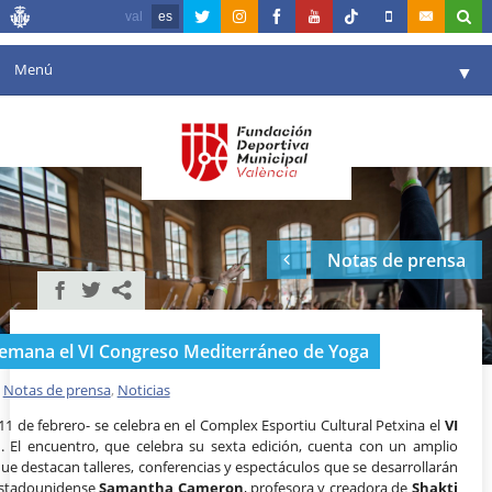
val
es
Menú
▼
Fundación
▼
Agenda
Instalaciones
▼
Notas de prensa
Comunicación
▼
Valencia en deporte
▼
 semana el VI Congreso Mediterráneo de Yoga
Portal de Transparencia
,
Notas de prensa
,
Noticias
Reservas
▼
 11 de febrero- se celebra en el Complex Esportiu Cultural Petxina el
VI
a
. El encuentro, que celebra su sexta edición, cuenta con un amplio
ue destacan talleres, conferencias y espectáculos que se desarrollarán
a estadounidense
Samantha Cameron
, profesora y creadora de
Shakti