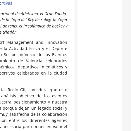
ortivas
acional de Atletismo, el Gran Fondo
 de la Copa del Rey de rubgy, la Copa
de tenis, el Preol
í
mpico de hockey y
 triatl
ó
n
ort Management and Innovation
 la Actividad Física y el Deporte
to Socioeconómico de los Eventos
amiento de Valencia celebrados
ómicos, deportivos, mediáticos y
ortivos celebrados en la ciudad
ia, Rocío Gil, considera que este
nálisis objetivo de los eventos
nuestra posicionamiento y nuestra
s porque dejan un legado social y
muy satisfecha de la colaboración
ión entre los diferentes agentes
s necesaria para poner en valor el