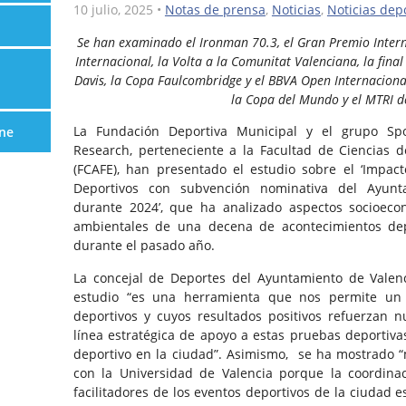
10 julio, 2025
•
Notas de prensa
,
Noticias
,
Noticias dep
Se han examinado el Ironman 70.3, el Gran Premio Intern
Internacional, la Volta a la Comunitat Valenciana, la final
Davis, la Copa Faulcombridge y el BBVA Open Internacional 
la Copa del Mundo y el MTRI de
La Fundación Deportiva Municipal y el grupo Sp
ne
Research, perteneciente a la Facultad de Ciencias de
(FCAFE), han presentado el estudio sobre el ‘Impac
Deportivos con subvención nominativa del Ayunt
durante 2024’, que ha analizado aspectos socioecon
ambientales de una decena de acontecimientos dep
durante el pasado año.
La concejal de Deportes del Ayuntamiento de Valenc
estudio “es una herramienta que nos permite un a
deportivos y cuyos resultados positivos refuerzan 
línea estratégica de apoyo a estas pruebas deportiva
deportivo en la ciudad”. Asimismo, se ha mostrado “
con la Universidad de Valencia porque la coordinac
facilitadores de los eventos deportivos de la ciudad e