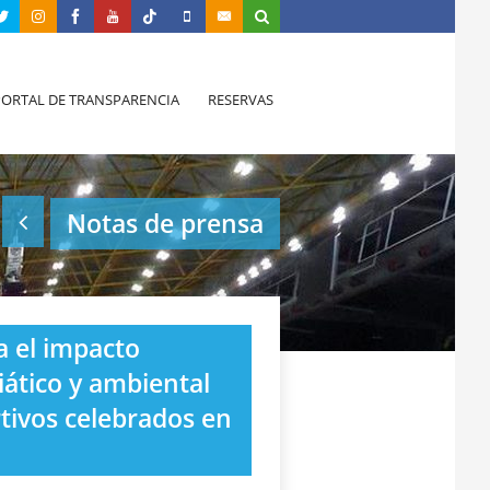
PORTAL DE TRANSPARENCIA
RESERVAS
Notas de prensa
a el impacto
ático y ambiental
tivos celebrados en