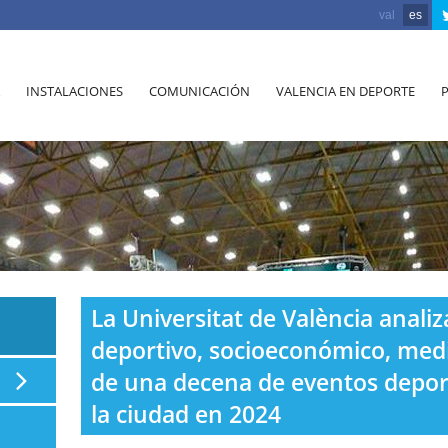
val
es
INSTALACIONES
COMUNICACIÓN
VALENCIA EN DEPORTE
La Universitat de València analiz
deportivo, socioeconómico, medi
de una decena de eventos depor
la ciudad en 2024