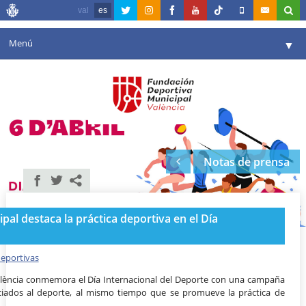
val
es
Menú
▼
Fundación
▼
Agenda
Instalaciones
▼
Notas de prensa
Comunicación
▼
Valencia en deporte
▼
al destaca la práctica deportiva en el Día
Portal de Transparencia
Reservas
deportivas
▼
alència conmemora el Día Internacional del Deporte con una campaña
ciados al deporte, al mismo tiempo que se promueve la práctica de
.