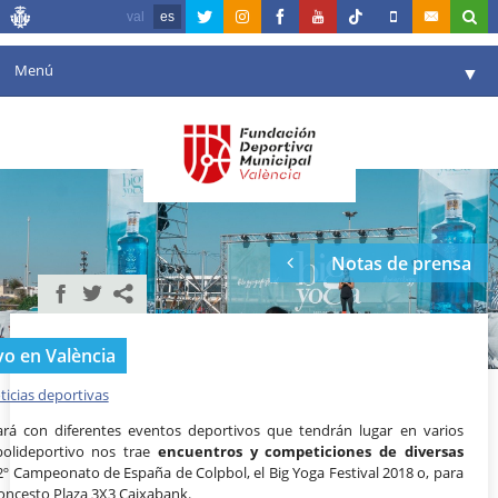
val
es
Menú
▼
Fundación
▼
Agenda
Instalaciones
▼
Notas de prensa
Comunicación
▼
Valencia en deporte
▼
vo en València
Portal de Transparencia
ticias deportivas
Reservas
▼
ará con diferentes eventos deportivos que tendrán lugar en varios
polideportivo nos trae
encuentros y competiciones de diversas
º Campeonato de España de Colpbol, el Big Yoga Festival 2018 o, para
loncesto Plaza 3X3 Caixabank.