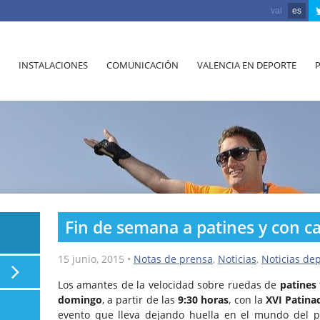
val
es
INSTALACIONES
COMUNICACIÓN
VALENCIA EN DEPORTE
Fin de semana a patines y con ca
15 junio, 2015
•
Notas de prensa
,
Noticias
,
Noticias dep
Los amantes de la velocidad sobre ruedas de
patines
domingo
, a partir de las
9:30 horas
, con la
XVI Patina
evento que lleva dejando huella en el mundo del p