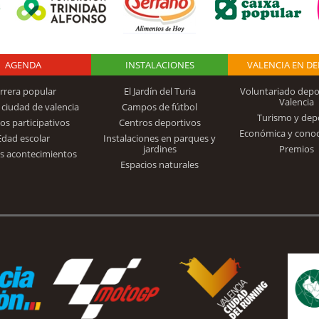
AGENDA
Logo Fundación
INSTALACIONES
VALENCIA EN D
rrera popular
El Jardín del Turia
Voluntariado depo
Valencia
 ciudad de valencia
Campos de fútbol
Turismo y dep
Trinidad Alfonso
os participativos
Centros deportivos
Económica y cono
Edad escolar
Instalaciones en parques y
jardines
Premios
s acontecimientos
Espacios naturales