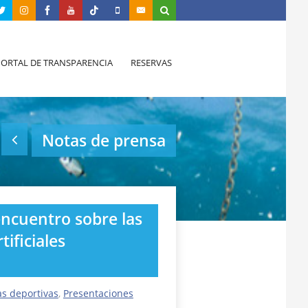
PORTAL DE TRANSPARENCIA
RESERVAS
Notas de prensa
encuentro sobre las
tificiales
as deportivas
,
Presentaciones