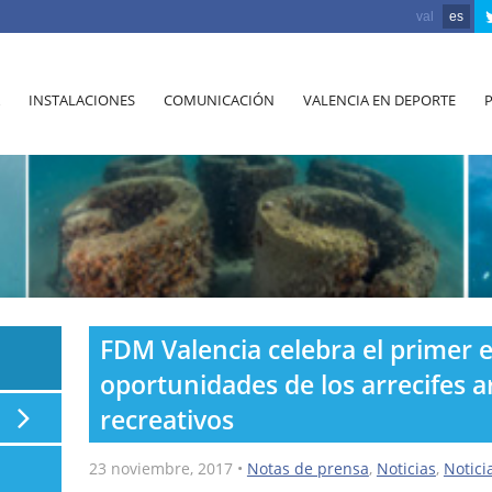
val
es
INSTALACIONES
COMUNICACIÓN
VALENCIA EN DEPORTE
FDM Valencia celebra el primer 
oportunidades de los arrecifes ar
recreativos
23 noviembre, 2017
•
Notas de prensa
,
Noticias
,
Notici