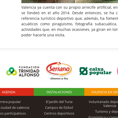
Valencia ya cuenta con su propio arrecife artificial, e
se fondeó en el año 2014. Desde entonces, se ha 
referencia turístico deportivo que, además, ha fomen
acuáticos como piragüismo, fotografía subacuática
actividades que, en muchas ocasiones, ya giran en torn
poder hacerle una visita.
AGENDA
Logo Fundación
INSTALACIONES
VALENCIA EN D
rrera popular
El Jardín del Turia
Voluntariado depo
Valencia
 ciudad de valencia
Campos de fútbol
Turismo y dep
Trinidad Alfonso
os participativos
Centros deportivos
Económica y cono