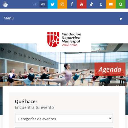
val
es
Menú
▼
Fundación
▼
Agenda
Instalaciones
▼
Agenda
Comunicación
▼
Valencia en deporte
▼
Formación
Portal de Transparencia
Qué hacer
Encuentra tu evento
Reservas
▼