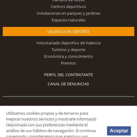
Centros deportivos
Instalaciones en parques y jardines
Espacios naturales
VALENCIA EN DEPORTE
Voluntariado deportivo de Valencia
Turismo y deporte
Económica y conocimiento
Premios
PERFIL DEL CONTRATANTE
CANAL DE DENUNCIAS
Síguenos
Utilizamos cookies propias y de terceros para
mejorar nuestros servicios y mostrarle informació
relacionada con sus preferencias mediante el
análisis de sus hábitos de navegación. Si continua
Aceptar
navegando, consideramos que acepta su uso.