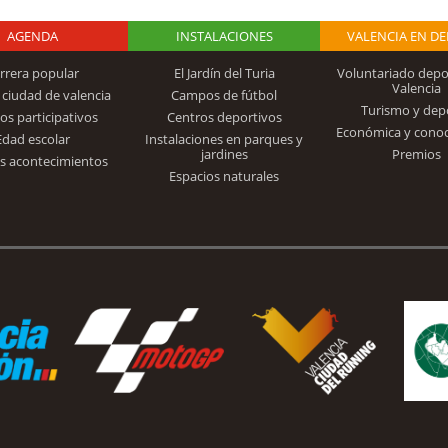
AGENDA
Logo Fundación
INSTALACIONES
VALENCIA EN D
rrera popular
El Jardín del Turia
Voluntariado depo
Valencia
 ciudad de valencia
Campos de fútbol
Turismo y dep
Trinidad Alfonso
os participativos
Centros deportivos
Económica y cono
Edad escolar
Instalaciones en parques y
jardines
Premios
s acontecimientos
Espacios naturales