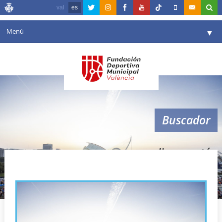
val
es
Menú
▼
Fundación
▼
Agenda
Instalaciones
▼
Buscador
Comunicación
▼
Valencia en deporte
▼
medio maratón
Portal de Transparencia
Reservas
▼