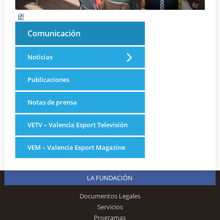
Comunicación
Noticias
Publicaciones
Notas de prensa
VETV – Valencia Esport Televisión
VEM – Valencia Esport Magazine
LA FUNDACIÓN
Documentos Legales
Servicios
Programas