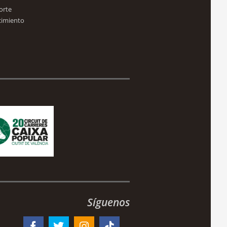
orte
cimiento
Síguenos