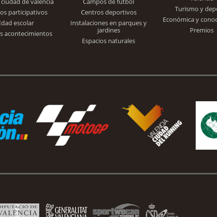
 ciudad de valencia
Campos de fútbol
Turismo y dep
Trinidad Alfonso
os participativos
Centros deportivos
Económica y cono
Edad escolar
Instalaciones en parques y
jardines
Premios
s acontecimientos
Espacios naturales