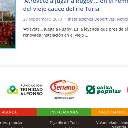
‘Atrévete a jugar a Rugby’… en el r
del viejo cauce del río Turia
28 septiembre, 2013
•
Instalaciones Deportivas
,
Notic
‘Atrévete… Juega a Rugby’. Es la leyenda que preside
renovada instalación en el viejo …
AGENDA
Logo Fundación
INSTALACIONES
VALENCIA EN D
rrera popular
El Jardín del Turia
Voluntariado depo
Valencia