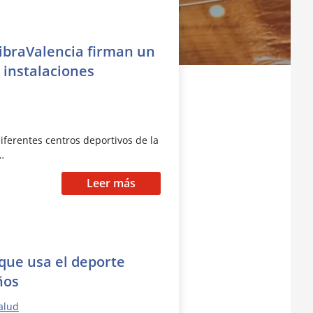
ibraValencia firman un
 instalaciones
iferentes centros deportivos de la
…
Leer más
 que usa el deporte
ños
alud