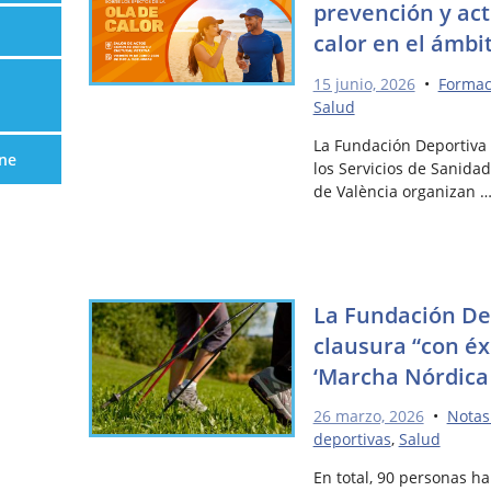
prevención y act
calor en el ámbi
15 junio, 2026
•
Formac
Salud
La Fundación Deportiva 
ne
los Servicios de Sanida
de València organizan 
La Fundación De
clausura “con éx
‘Marcha Nórdica 
26 marzo, 2026
•
Notas
deportivas
,
Salud
En total, 90 personas ha