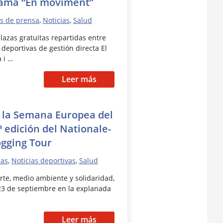
rama “En moviment”
s de prensa
,
Noticias
,
Salud
lazas gratuitas repartidas entre
 deportivas de gestión directa El
 i …
Leer más
a la Semana Europea del
ª edición del Nationale-
gging Tour
ias
,
Noticias deportivas
,
Salud
rte, medio ambiente y solidaridad,
23 de septiembre en la explanada
Leer más