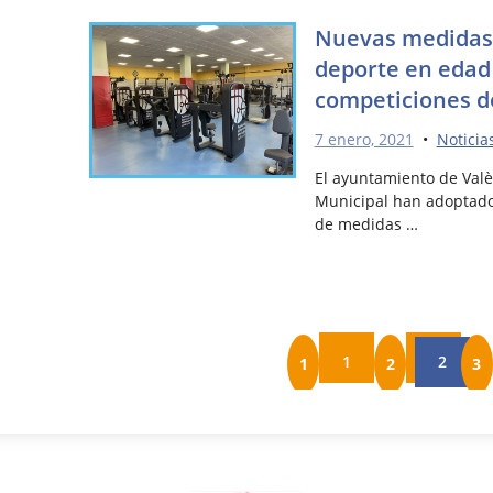
Nuevas medidas r
deporte en edad 
competiciones d
7 enero, 2021
•
Noticia
El ayuntamiento de Valè
Municipal han adoptado,
de medidas …
1
2