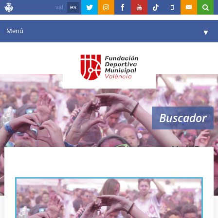
val
es
Menú
▼
Fundación
▼
Agenda
Instalaciones
▼
Buscador
Comunicación
▼
Valencia en deporte
▼
Holi Run
Portal de Transparencia
Reservas
▼