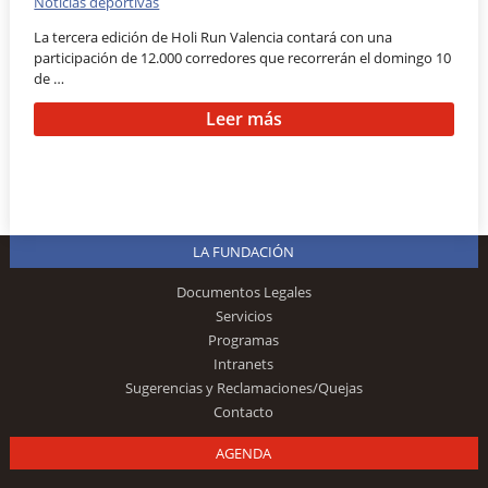
Noticias deportivas
La tercera edición de Holi Run Valencia contará con una
participación de 12.000 corredores que recorrerán el domingo 10
de …
Leer más
LA FUNDACIÓN
Documentos Legales
Servicios
Programas
Intranets
Sugerencias y Reclamaciones/Quejas
Contacto
AGENDA