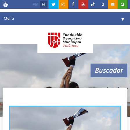
val
es
Menú
▼
Fundación
▼
Agenda
Instalaciones
▼
Buscador
Comunicación
▼
Valencia en deporte
▼
hockey
Portal de Transparencia
Reservas
▼