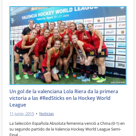
Un gol de la valenciana Lola Riera da la primera
victoria a las #RedSticks en la Hockey World
League
11 junio, 2015
•
Noticias
La Selección Española Absoluta femenina venció a China (0-1) en
su segundo partido de la Valencia Hockey World League Semi-
Final …