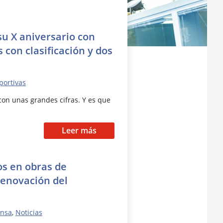
su X aniversario con
 con clasificación y dos
portivas
con unas grandes cifras. Y es que
Leer más
os en obras de
renovación del
ensa
,
Noticias