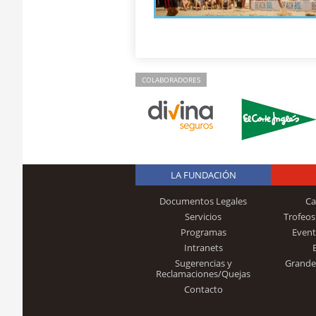
COLABORADORES
LA FUNDACIÓN
Documentos Legales
Ca
Servicios
Trofeos
Programas
Event
Intranets
Sugerencias y
Grande
Reclamaciones/Quejas
Contacto