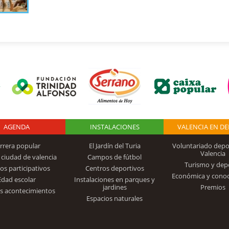
AGENDA
Logo Fundación
INSTALACIONES
VALENCIA EN D
rrera popular
El Jardín del Turia
Voluntariado depo
Valencia
 ciudad de valencia
Campos de fútbol
Turismo y dep
Trinidad Alfonso
os participativos
Centros deportivos
Económica y cono
Edad escolar
Instalaciones en parques y
jardines
Premios
s acontecimientos
Espacios naturales