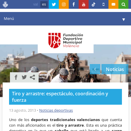
val
es
Menú
▼
Fundación
▼
Agenda
Instalaciones
▼
Noticias
Comunicación
▼
Valencia en deporte
▼
Tiro y arrastre: espectáculo, coordinación y
Portal de Transparencia
fuerza
Reservas
13 agosto, 2013
•
Noticias deportivas
▼
Uno de los
deportes tradicionales valencianos
que cuenta
con más aficionados es el
tiro y arrastre
. Esta es una práctica
deportiva en la que un
caballo
que está ligado a un
carro