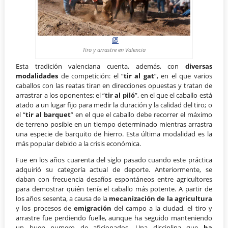
Tiro y arrastre en Valencia
Esta tradición valenciana cuenta, además, con
diversas
modalidades
de competición: el “
tir al gat
”, en el que varios
caballos con las reatas tiran en direcciones opuestas y tratan de
arrastrar a los oponentes; el “
tir al piló
”, en el que el caballo está
atado a un lugar fijo para medir la duración y la calidad del tiro; o
el “
tir al barquet
” en el que el caballo debe recorrer el máximo
de terreno posible en un tiempo determinado mientras arrastra
una especie de barquito de hierro. Esta última modalidad es la
más popular debido a la crisis económica.
Fue en los años cuarenta del siglo pasado cuando este práctica
adquirió su categoría actual de deporte. Anteriormente, se
daban con frecuencia desafíos espontáneos entre agricultores
para demostrar quién tenía el caballo más potente. A partir de
los años sesenta, a causa de la
mecanización de la agricultura
y los procesos de
emigración
del campo a la ciudad, el tiro y
arrastre fue perdiendo fuelle, aunque ha seguido manteniendo
un buen numero de aficionados. Una disciplina que
ha