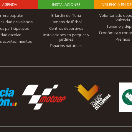
AGENDA
Logo Fundación
INSTALACIONES
VALENCIA EN D
rrera popular
El Jardín del Turia
Voluntariado depo
Valencia
 ciudad de valencia
Campos de fútbol
Turismo y dep
Trinidad Alfonso
os participativos
Centros deportivos
Económica y cono
Edad escolar
Instalaciones en parques y
jardines
Premios
s acontecimientos
Espacios naturales