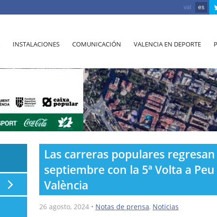
val
es
INSTALACIONES
COMUNICACIÓN
VALENCIA EN DEPORTE
Las carreras populares regresan 
septiembre con la 5ª Volta a Pe
València
26 agosto, 2024
•
Notas de prensa
,
Noticias