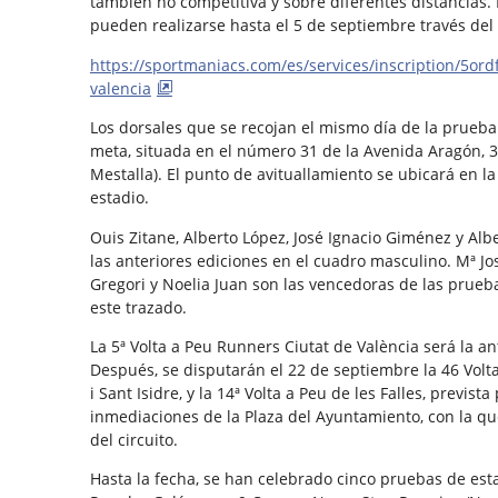
también no competitiva y sobre diferentes distancias. 
pueden realizarse hasta el 5 de septiembre través del 
https://sportmaniacs.com/es/services/inscription/5ord
valencia
Los dorsales que se recojan el mismo día de la prueba
meta, situada en el número 31 de la Avenida Aragón, 31
Mestalla). El punto de avituallamiento se ubicará en la
estadio.
Ouis Zitane, Alberto López, José Ignacio Giménez y Al
las anteriores ediciones en el cuadro masculino. Mª Jo
Gregori y Noelia Juan son las vencedoras de las prueb
este trazado.
La 5ª Volta a Peu Runners Ciutat de València será la an
Después, se disputarán el 22 de septiembre la 46 Volta 
i Sant Isidre, y la 14ª Volta a Peu de les Falles, previst
inmediaciones de la Plaza del Ayuntamiento, con la qu
del circuito.
Hasta la fecha, se han celebrado cinco pruebas de esta