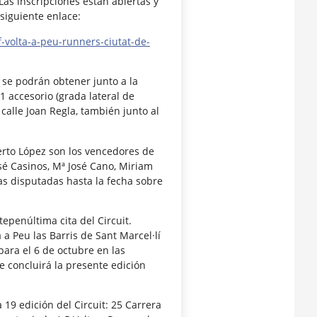
Las inscripciones están abiertas y
siguiente enlace:
f-volta-a-peu-runners-ciutat-de-
 se podrán obtener junto a la
 accesorio (grada lateral de
 calle Joan Regla, también junto al
berto López son los vencedores de
sé Casinos, Mª José Cano, Miriam
as disputadas hasta la fecha sobre
tepenúltima cita del Circuit.
a Peu las Barris de Sant Marcel·lí
a para el 6 de octubre en las
e concluirá la presente edición
 19 edición del Circuit: 25 Carrera