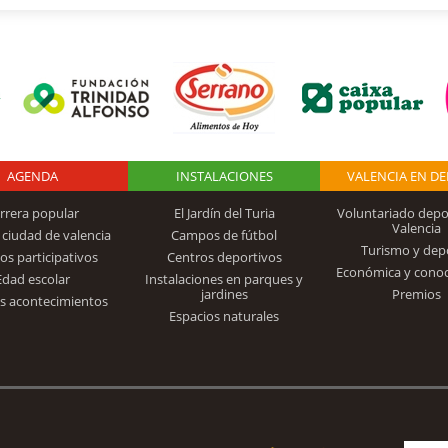
AGENDA
Logo Fundación
INSTALACIONES
VALENCIA EN D
rrera popular
El Jardín del Turia
Voluntariado depo
Valencia
 ciudad de valencia
Campos de fútbol
Turismo y dep
Trinidad Alfonso
os participativos
Centros deportivos
Económica y cono
Edad escolar
Instalaciones en parques y
jardines
Premios
s acontecimientos
Espacios naturales