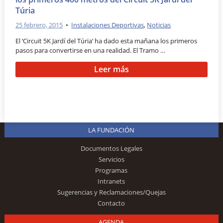
Túria
25 febrero, 2015
•
Instalaciones Deportivas
,
Noticias
El ‘Circuit 5K Jardí del Túria‘ ha dado esta mañana los primeros
pasos para convertirse en una realidad. El Tramo …
Leer más
LA FUNDACIÓN
Documentos Legales
Servicios
Programas
Intranets
Sugerencias y Reclamaciones/Quejas
Contacto
AGENDA