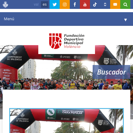
val
es
Menú
▼
Fundación
▼
Agenda
Instalaciones
▼
Buscador
Comunicación
▼
Valencia en deporte
▼
circuit
Portal de Transparencia
Reservas
▼