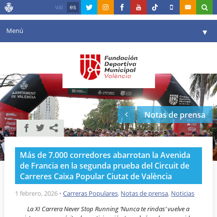
val
es
Menú
▼
Fundación
▼
Agenda
Instalaciones
▼
Notas de prensa
Comunicación
▼
Valencia en deporte
▼
Más de 7.000 corredores abarrotan la Avenida
Portal de Transparencia
de Francia en la segunda prueba del Circuit de
Carreres Caixa Popular Ciutat de València
Reservas
▼
1 febrero, 2026
•
Carreras Populares
,
Notas de prensa
,
Noticias
La XI Carrera Never Stop Running ‘Nunca te rindas’ vuelve a