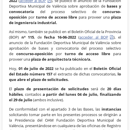
2022
(
acceder al BOP
), se publicó el anuncio de la Fundación
Deportiva Municipal de València sobre aprobación de
bases y
convocatoria
del proceso selectivo de
concurso-
oposición
por
turno de acceso libre
para proveer una
plaza
de ingeniero/a industrial.
Así mismo, también se publicó en el Boletín Oficial de la Provincia
(BOP)
nº 115
, de
fecha 16-06-2022
(
acceder al BOP
), el
anuncio de la Fundación Deportiva Municipal de València sobre
aprobación de bases y convocatoria del proceso selectivo
de
concurso-oposición
por
turno de acceso libre
para
proveer una
plaza de arquitecto/a técnico/a.
Hoy,
01 de julio de 2022
se ha publicado en el
Boletín Oficial
del Estado número 157
el extracto de dichas convocatorias,
lo
que abre el plazo de solicitudes.
El
plazo de presentación de solicitudes
será de
20 días
hábiles
, contados
a partir del lunes 04 de julio, finalizando
el 29 de julio
(ambos inclusive).
De conformidad con el apartado 3 de las Bases, las
instancias
solicitando tomar parte en los presentes procesos se dirigirán a
la Presidencia del OAM Fundación Deportiva Municipal de
València, presentándose en cualquiera de las oficinas de Registro