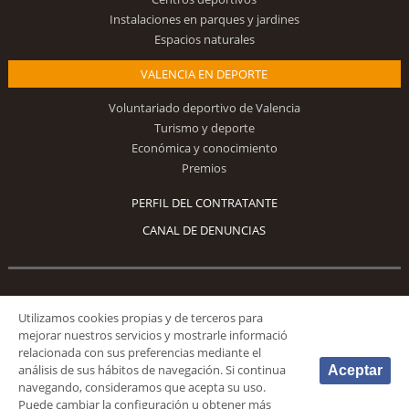
Instalaciones en parques y jardines
Espacios naturales
VALENCIA EN DEPORTE
Voluntariado deportivo de Valencia
Turismo y deporte
Económica y conocimiento
Premios
PERFIL DEL CONTRATANTE
CANAL DE DENUNCIAS
Síguenos
Utilizamos cookies propias y de terceros para
mejorar nuestros servicios y mostrarle informació
relacionada con sus preferencias mediante el
análisis de sus hábitos de navegación. Si continua
Aceptar
navegando, consideramos que acepta su uso.
Puede cambiar la configuración u obtener más
© 2026 Fundación Deportiva Municipal Valencia |
AVISO LEGAL
|
POLÍTICA DE