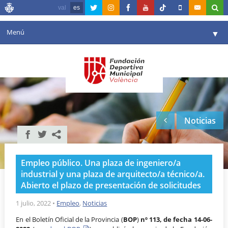
val
es
Menú
▼
Fundación
▼
Agenda
Instalaciones
▼
Noticias
Comunicación
▼
Valencia en deporte
▼
Empleo público. Una plaza de ingeniero/a
Portal de Transparencia
industrial y una plaza de arquitecto/a técnico/a.
Abierto el plazo de presentación de solicitudes
Reservas
▼
1 julio, 2022
•
Empleo
,
Noticias
En el Boletín Oficial de la Provincia (
BOP
)
nº 113, de fecha 14-06-