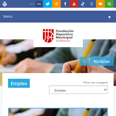
val
es
Menú
▼
Fundación
▼
Agenda
Instalaciones
▼
Noticias
Comunicación
▼
Valencia en deporte
▼
Empleo
Filtrar por categoría
Portal de Transparencia
Reservas
▼