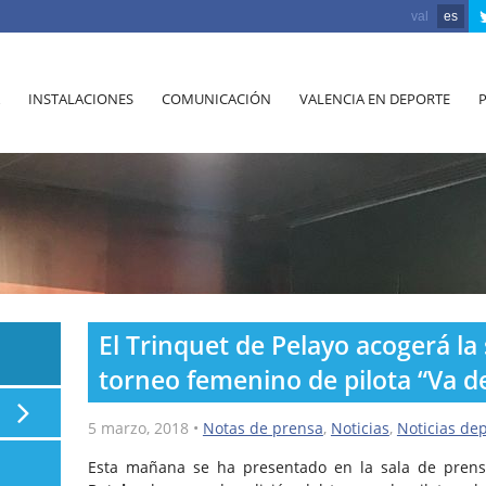
val
es
INSTALACIONES
COMUNICACIÓN
VALENCIA EN DEPORTE
El Trinquet de Pelayo acogerá la
torneo femenino de pilota “Va d
5 marzo, 2018
•
Notas de prensa
,
Noticias
,
Noticias dep
Esta mañana se ha presentado en la sala de pren