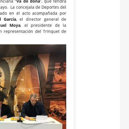
enciana “
Va de dona
”, que tendrá
layo. La concejala de Deportes del
ipado en el acto acompañada por
l García
, el director general de
quel Moya
, el presidente de la
en representación del Trinquet de