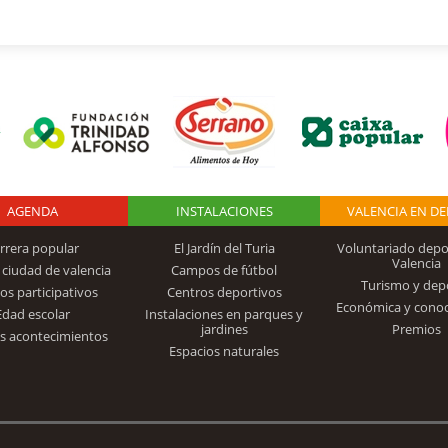
AGENDA
Logo Fundación
INSTALACIONES
VALENCIA EN D
rrera popular
El Jardín del Turia
Voluntariado depo
Valencia
 ciudad de valencia
Campos de fútbol
Turismo y dep
Trinidad Alfonso
os participativos
Centros deportivos
Económica y cono
Edad escolar
Instalaciones en parques y
jardines
Premios
s acontecimientos
Espacios naturales