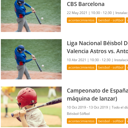
CBS Barcelona
22 May 2021 |
10:30 - 12:30 |
Instala
acontecimientos
beisbol - softbol
Liga Nacional Béisbol D
Valencia Astros vs. Ant
10 Abr 2021 |
10:30 - 12:30 |
Instalac
acontecimientos
beisbol - softbol
Campeonato de España 
máquina de lanzar)
10 Oct 2019 - 13 Oct 2019 |
Todo el d
Béisbol-Sófbol
acontecimientos
beisbol - softbol