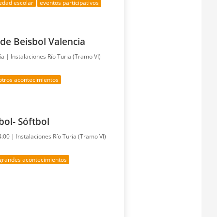
edad escolar
eventos participativos
 de Beisbol Valencia
ía |
Instalaciones Río Turia (Tramo VI)
otros acontecimientos
bol- Sóftbol
4:00 |
Instalaciones Río Turia (Tramo VI)
grandes acontecimientos