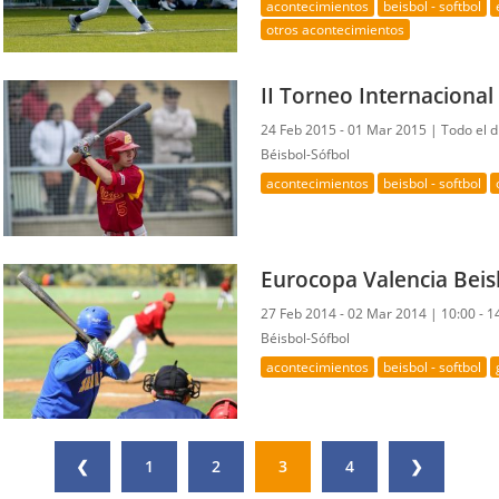
acontecimientos
beisbol - softbol
otros acontecimientos
II Torneo Internacional
24 Feb 2015 - 01 Mar 2015 |
Todo el d
Béisbol-Sófbol
acontecimientos
beisbol - softbol
Eurocopa Valencia Beis
27 Feb 2014 - 02 Mar 2014 |
10:00 - 1
Béisbol-Sófbol
acontecimientos
beisbol - softbol
❮
1
2
3
4
❯