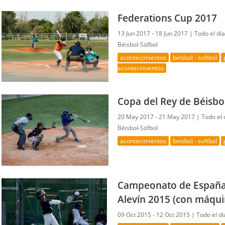
Federations Cup 2017
13 Jun 2017 - 18 Jun 2017 |
Todo el dí
Béisbol-Sófbol
acontecimientos
beisbol - softbol
acontecimientos
Copa del Rey de Béisbo
20 May 2017 - 21 May 2017 |
Todo el 
Béisbol-Sófbol
acontecimientos
beisbol - softbol
Campeonato de España 
Alevín 2015 (con máqui
09 Oct 2015 - 12 Oct 2015 |
Todo el dí