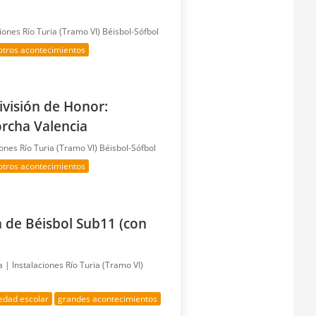
ciones Río Turia (Tramo VI) Béisbol-Sófbol
otros acontecimientos
ivisión de Honor:
orcha Valencia
iones Río Turia (Tramo VI) Béisbol-Sófbol
otros acontecimientos
de Béisbol Sub11 (con
ía |
Instalaciones Río Turia (Tramo VI)
edad escolar
grandes acontecimientos