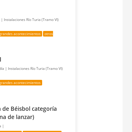
a |
Instalaciones Río Turia (Tramo VI)
grandes acontecimientos
otros
l
día |
Instalaciones Río Turia (Tramo VI)
grandes acontecimientos
de Béisbol categoría
na de lanzar)
a |