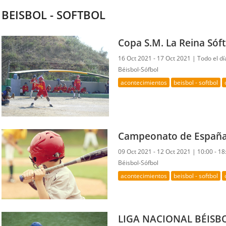
BEISBOL - SOFTBOL
Copa S.M. La Reina Sóf
16 Oct 2021 - 17 Oct 2021 |
Todo el d
Béisbol-Sófbol
acontecimientos
beisbol - softbol
Campeonato de España 
09 Oct 2021 - 12 Oct 2021 |
10:00 - 1
Béisbol-Sófbol
acontecimientos
beisbol - softbol
LIGA NACIONAL BÉISBOL