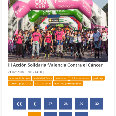
III Acción Solidaria ‘Valencia Contra el Cáncer’
21 Oct 2018 |
9:00 - 14:00 |
acontecimientos
actividad física
atletismo
ciclismo indoor
patinaje
carrera populares
edad escolar
eventos participativos
❮❮
❮
27
28
29
30