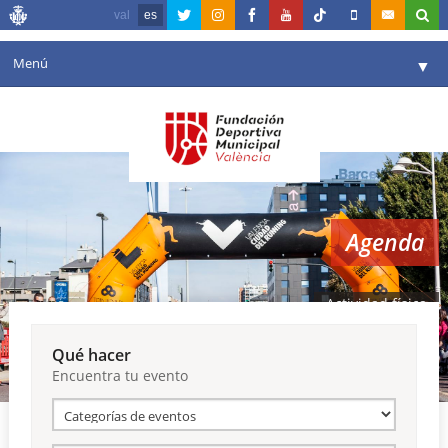
val
es
Menú
▼
Fundación
▼
Agenda
Instalaciones
▼
Agenda
Comunicación
▼
Valencia en deporte
▼
Actividad física
Portal de Transparencia
Qué hacer
Encuentra tu evento
Reservas
▼