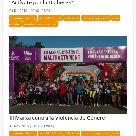
“Actívate por la Diabetes”
09 Dic 2018 |
10:00 - 13:00 |
acontecimientos
actividad física
atletismo
carrera populares
edad
escolar
eventos participativos
III Marxa contra la Violència de Gènere
11 Nov 2018 |
10:00 - 13:00 |
acontecimientos
actividad física
atletismo
carrera populares
edad