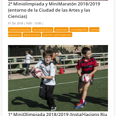
2ª Miniolimpiada y MiniMaratón 2018/2019
(entorno de la Ciudad de las Artes y las
Ciencias)
01 Dic 2018 |
9:00 - 13:00 |
acontecimientos
actividad física
atletismo
multideporte
carrera
populares
edad escolar
eventos participativos
1ª MiniOlimpiada 2018/2019 (Instal•lacions Riu