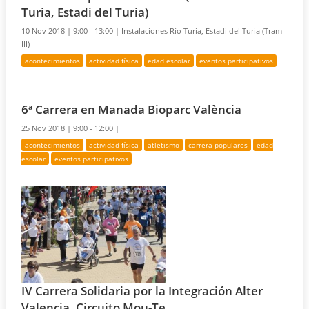
Turia, Estadi del Turia)
10 Nov 2018 |
9:00 - 13:00 |
Instalaciones Río Turia, Estadi del Turia (Tram
III)
acontecimientos
actividad física
edad escolar
eventos participativos
6ª Carrera en Manada Bioparc València
25 Nov 2018 |
9:00 - 12:00 |
acontecimientos
actividad física
atletismo
carrera populares
edad
escolar
eventos participativos
IV Carrera Solidaria por la Integración Alter
Valencia, Circuito Mou-Te