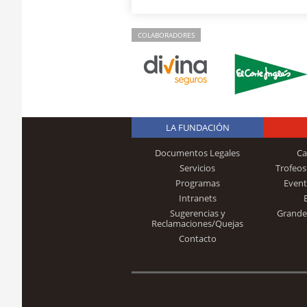
COLABORADORES
LA FUNDACIÓN
Documentos Legales
Ca
Servicios
Trofeos
Programas
Event
Intranets
Sugerencias y
Grande
Reclamaciones/Quejas
Contacto