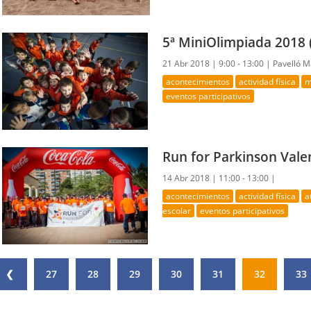
5ª MiniOlimpiada 2018 
21 Abr 2018 |
9:00 - 13:00 |
Pavelló M
acontecimientos
actividad física
m
eventos participativos
Run for Parkinson Vale
14 Abr 2018 |
11:00 - 13:00 |
acontecimientos
actividad física
a
escolar
eventos participativos
❮
27
28
29
30
31
32
33