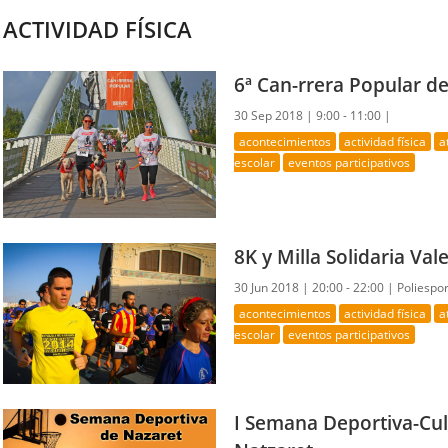
ACTIVIDAD FÍSICA
6ª Can-rrera Popular de
30 Sep 2018 |
9:00 - 11:00 |
acontecimientos
actividad física
a
escolar
eventos participativos
8K y Milla Solidaria Va
30 Jun 2018 |
20:00 - 22:00 |
Poliespor
acontecimientos
actividad física
a
escolar
eventos participativos
I Semana Deportiva-Cult