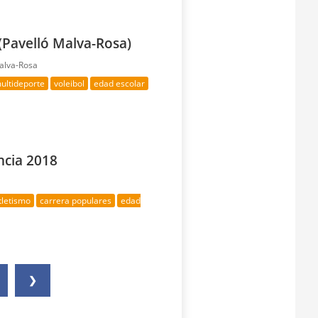
(Pavelló Malva-Rosa)
alva-Rosa
ultideporte
voleibol
edad escolar
ncia 2018
tletismo
carrera populares
edad
❯