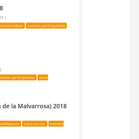
18
15 |
iclismo indoor
eventos participativos
 |
ventos participativos
otros
a de la Malvarrosa) 2018
ultideporte
edad escolar
eventos