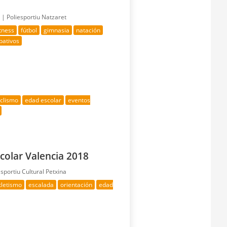
a |
Poliesportiu Natzaret
itness
fútbol
gimnasia
natación
pativos
iclismo
edad escolar
eventos
colar Valencia 2018
portiu Cultural Petxina
tletismo
escalada
orientación
edad