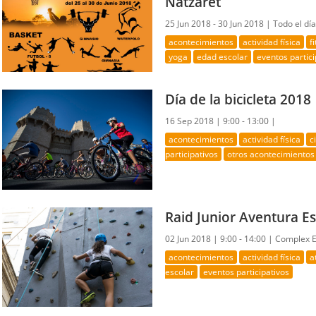
Natzaret
25 Jun 2018 - 30 Jun 2018 |
Todo el dí
acontecimientos
actividad física
f
yoga
edad escolar
eventos partici
Día de la bicicleta 2018
16 Sep 2018 |
9:00 - 13:00 |
acontecimientos
actividad física
c
participativos
otros acontecimientos
Raid Junior Aventura Es
02 Jun 2018 |
9:00 - 14:00 |
Complex Es
acontecimientos
actividad física
a
escolar
eventos participativos