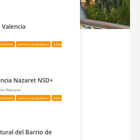
 Valencia
tletismo
carrera populares
edad
lencia Nazaret NSD+
tiu Natzaret
tletismo
carrera populares
edad
ural del Barrio de