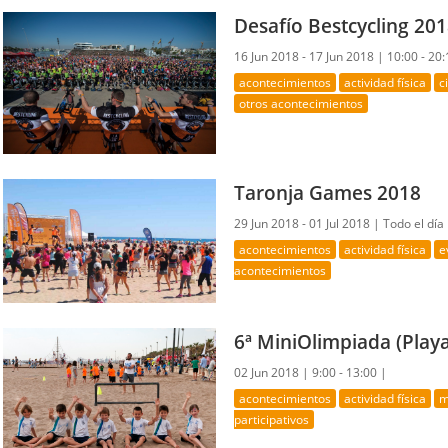
Desafío Bestcycling 20
16 Jun 2018 - 17 Jun 2018 |
10:00 - 20:
acontecimientos
actividad física
c
otros acontecimientos
Taronja Games 2018
29 Jun 2018 - 01 Jul 2018 |
Todo el día
acontecimientos
actividad física
e
acontecimientos
6ª MiniOlimpiada (Play
02 Jun 2018 |
9:00 - 13:00 |
acontecimientos
actividad física
m
participativos