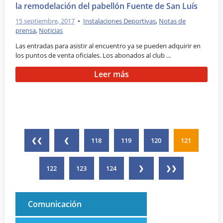
la remodelación del pabellón Fuente de San Luís
15 septiembre, 2017
•
Instalaciones Deportivas
,
Notas de
prensa
,
Noticias
Las entradas para asistir al encuentro ya se pueden adquirir en
los puntos de venta oficiales. Los abonados al club …
Leer más
❮❮
❮
118
119
120
121
122
123
124
❯
❯❯
Comunicación