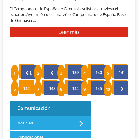
El Campeonato de España de Gimnasia Artística atraviesa el
ecuador. Ayer miércoles finalizó el Campeonato de España Base
de Gimnasia …
Leer más
❮❮
❮
139
140
141
142
143
144
145
❯
Comunicación
Noticias
Publicaciones