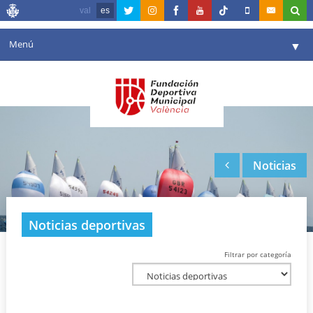
val
es
Menú
▼
Fundación
▼
Agenda
Instalaciones
▼
Noticias
Comunicación
▼
Valencia en deporte
▼
Noticias deportivas
Portal de Transparencia
Filtrar por categoría
Reservas
▼