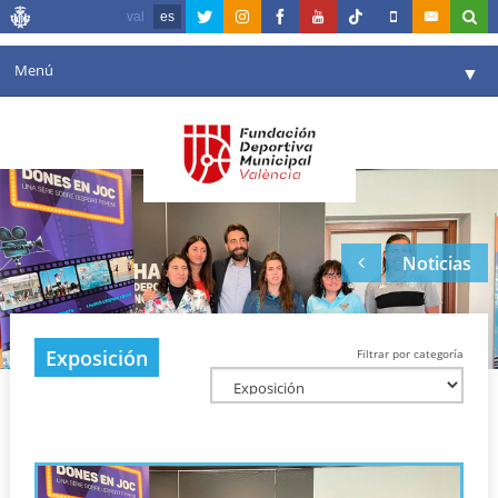
val
es
Menú
▼
Fundación
▼
Agenda
Instalaciones
▼
Noticias
Comunicación
▼
Valencia en deporte
▼
Exposición
Filtrar por categoría
Portal de Transparencia
Reservas
▼