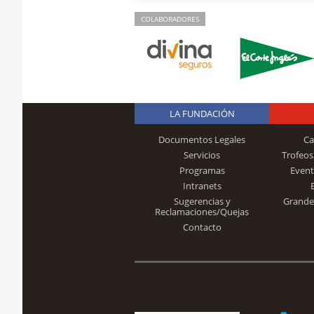
COLABORADORES
LA FUNDACIÓN
Documentos Legales
Ca
Servicios
Trofeos
Programas
Event
Intranets
Sugerencias y
Grande
Reclamaciones/Quejas
Contacto