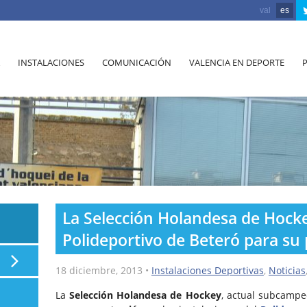
val
es
INSTALACIONES
COMUNICACIÓN
VALENCIA EN DEPORTE
La Selección Holandesa de Hockey
Polideportivo de Beteró para su
18 diciembre, 2013
•
Instalaciones Deportivas
,
Noticias
La
Selección Holandesa de Hockey
, actual subcampe