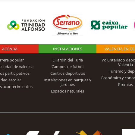
AGENDA
Logo Fundación
INSTALACIONES
VALENCIA EN D
rrera popular
El Jardín del Turia
Voluntariado depo
Valencia
 ciudad de valencia
Campos de fútbol
Turismo y dep
Trinidad Alfonso
os participativos
Centros deportivos
Económica y cono
Edad escolar
Instalaciones en parques y
jardines
Premios
s acontecimientos
Espacios naturales