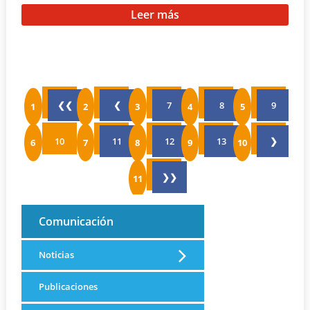
Leer más
❮❮
❮
7
8
9
10
11
12
13
❯
❯❯
Comunicación
Noticias
Publicaciones