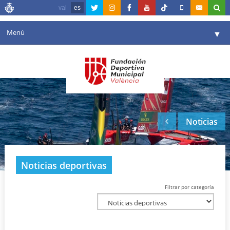
val
es
Menú
▼
Fundación
▼
Agenda
Instalaciones
▼
Noticias
Comunicación
▼
Valencia en deporte
▼
Noticias deportivas
Portal de Transparencia
Filtrar por categoría
Reservas
▼