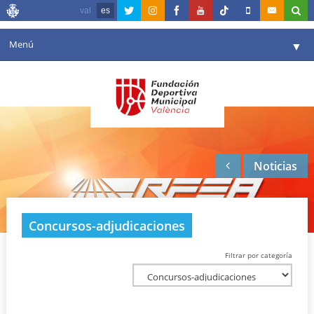
val
es
Menú
▼
Fundación
▼
Agenda
Instalaciones
▼
Noticias
Comunicación
▼
Valencia en deporte
▼
Concursos-adjudicaciones
Portal de Transparencia
Filtrar por categoría
Reservas
▼