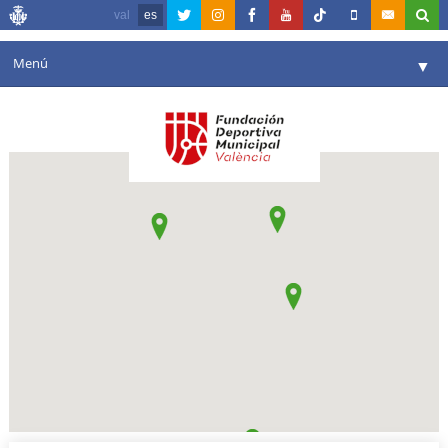
val
es
Menú
▼
Fundación
▼
Agenda
Instalaciones
▼
Comunicación
▼
Valencia en deporte
▼
Portal de Transparencia
Reservas
▼