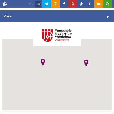
val
es
Menú
▼
Fundación
▼
Agenda
Instalaciones
▼
Comunicación
▼
Valencia en deporte
▼
Portal de Transparencia
Reservas
▼