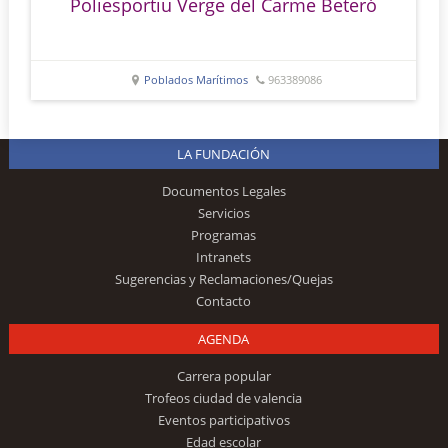
Poliesportiu Verge del Carme Beteró
Poblados Marítimos
963389086
LA FUNDACIÓN
Documentos Legales
Servicios
Programas
Intranets
Sugerencias y Reclamaciones/Quejas
Contacto
AGENDA
Carrera popular
Trofeos ciudad de valencia
Eventos participativos
Edad escolar