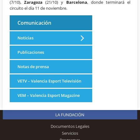
(7/10),
Zaragoza
(21/10) y
Barcelona
, donde terminará el
circuito el día 11 de noviembre.
Comunicación
Noticias
Publicaciones
Notas de prensa
VETV – Valencia Esport Televisión
VEM – Valencia Esport Magazine
LA FUNDACIÓN
Documentos Legales
Servicios
Programas