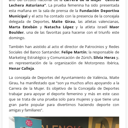
Lechera Asturiana”
. La prueba femenina ha sido presentada
esta mañana en la sala de prensa de la
Fundación Deportiva
Municipal
y el acto ha contado con la presencia de la concejala
delegada de Deportes,
Maite Girau
, las atletas valencianas,
Marta Estebán
y
Natacha López
y la atleta israelí
Maor
Boulder
, una de las favoritas para hacerse con el triunfo este
domingo.
También han asistido al acto el director de Patrocinios y Redes
Sociales del Banco Santander,
Felipe Martín
; la responsable de
Marketing Estratégico y Comunicación de Zúrich,
Silvia Heras
y,
en representación de la organización de Motorpress Ibérica,
Henar Calleja
.
La concejala de Deportes del Ayuntamiento de València, Maite
Girau, ha manifestado que “son ya muchos años apoyando a la
Carrera de la Mujer. Es objetivo de la Concejalía de Deportes
trabajar para apoyar el deporte femenino y más en este caso
que se trata de una prueba solo para mujeres y que tiene una
gran parte popular para divertirnos haciendo deporte con
amigas y familiares”.