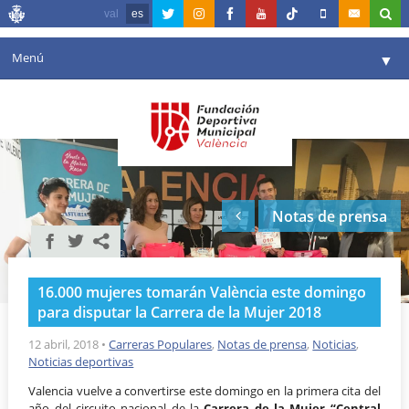
val
es
Menú
▼
Fundación
▼
Agenda
Instalaciones
▼
Notas de prensa
Comunicación
▼
Valencia en deporte
▼
16.000 mujeres tomarán València este domingo
Portal de Transparencia
para disputar la Carrera de la Mujer 2018
Reservas
12 abril, 2018
•
Carreras Populares
,
Notas de prensa
,
Noticias
,
▼
Noticias deportivas
Valencia vuelve a convertirse este domingo en la primera cita del
año del circuito nacional de la
Carrera de la Mujer “Central