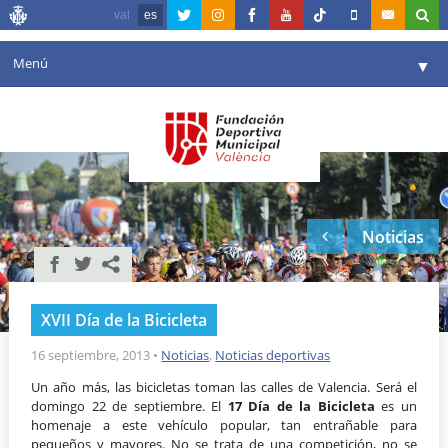
val
es
Menú
▼
Fundación
▼
Agenda
Instalaciones
▼
Noticias
Comunicación
▼
Valencia en deporte
▼
XVII Día de la Bicicleta
Portal de Transparencia
16 septiembre, 2013
•
Noticias
,
Noticias deportivas
Reservas
▼
Un año más, las bicicletas toman las calles de Valencia. Será el
domingo 22 de septiembre. El
17 Día de la Bicicleta
es un
homenaje a este vehículo popular, tan entrañable para
pequeños y mayores. No se trata de una competición, no se