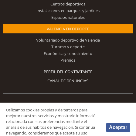
Centros deportivos
Instalaciones en parques y jardines
Espacios naturales
VALENCIA EN DEPORTE
Voluntariado deportivo de Valencia
Turismo y deporte
Económica y conocimiento
Premios
PERFIL DEL CONTRATANTE
CANAL DE DENUNCIAS
Síguenos
Utilizamos cookies propias y de terceros para
mejorar nuestros servicios y mostrarle informació
relacionada con sus preferencias mediante el
análisis de sus hábitos de navegación. Si continua
Aceptar
navegando, consideramos que acepta su uso.