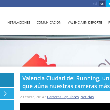
val
es
INSTALACIONES
COMUNICACIÓN
VALENCIA EN DEPORTE
Valencia Ciudad del Running, u
que aúna nuestras carreras más
29 enero, 2014
•
Carreras Populares
,
Noticias