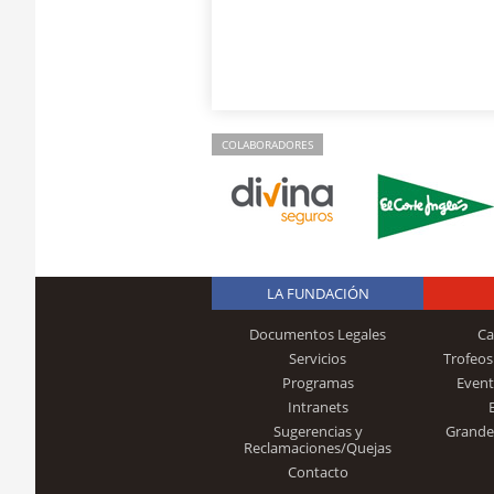
COLABORADORES
LA FUNDACIÓN
Documentos Legales
Ca
Servicios
Trofeos
Programas
Event
Intranets
Sugerencias y
Grande
Reclamaciones/Quejas
Contacto