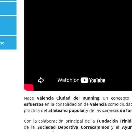
ne
Nace
Valencia Ciudad del Running
, un concepto 
esfuerzos
en la consolidación de
Valencia
como ciuda
práctica del
atletismo popular
y de las
carreras de f
Con la colaboración principal de la
Fundación Trinid
de la
Sociedad Deportiva Correcaminos
y el
Ayun