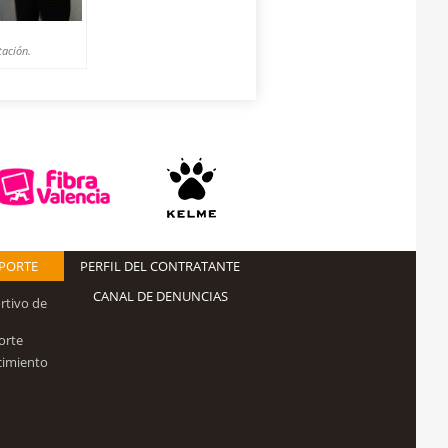
tación.
EPORTE
PERFIL DEL CONTRATANTE
CANAL DE DENUNCIAS
rtivo de
orte
cimiento