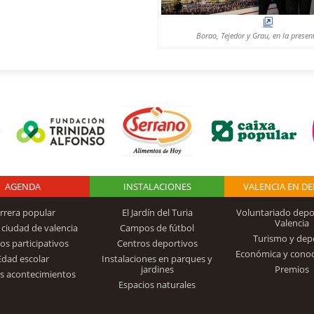
Borao, Tejedor y Grau, en la presen
AGENDA
Logo Fundación
INSTALACIONES
VALENCIA EN D
rrera popular
El Jardín del Turia
Voluntariado depo
Valencia
 ciudad de valencia
Campos de fútbol
Turismo y dep
Trinidad Alfonso
os participativos
Centros deportivos
Económica y cono
Edad escolar
Instalaciones en parques y
jardines
Premios
s acontecimientos
Espacios naturales