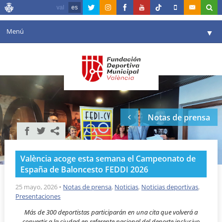
val
es
Menú
▼
Fundación
▼
Agenda
Instalaciones
▼
Notas de prensa
Comunicación
▼
Valencia en deporte
▼
València acoge esta semana el Campeonato de
Portal de Transparencia
España de Baloncesto FEDDI 2026
Reservas
25 mayo, 2026
•
Notas de prensa
,
Noticias
,
Noticias deportivas
,
▼
Presentaciones
Más de 300 deportistas participarán en una cita que volverá a
convertir a la ciudad en referente nacional del deporte inclusivo