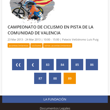
CAMPEONATO DE CICLISMO EN PISTA DE LA
COMUNIDAD DE VALENCIA
23 Mar 2013 - 24 Mar 2013 |
10:00 - 15:00 |
Palacio Velódromo Luis Puig
acontecimientos
ciclismo
otros acontecimientos
❮❮
❮
83
84
85
86
87
88
89
LA FUNDACIÓN
Documentos Legales