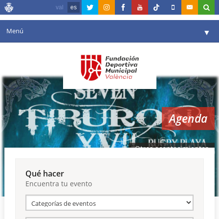
val
es
Menú
▼
Fundación
▼
Agenda
Instalaciones
▼
Agenda
Comunicación
▼
Valencia en deporte
▼
Otros acontecimientos
Portal de Transparencia
Qué hacer
Encuentra tu evento
Reservas
▼